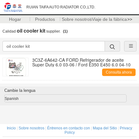
RUIAN TAIFA AUTO RADIATOR CO.,LTD.
Hogar
Productos
Sobre nosotros
Viaje de la fábrica
>>
oil cooler kit
Calidad
supplier.
(1)
3C3Z-6A642-CA FORD Refrigerador de aceite
Super Duty 6.0 03-06 / Ford E350 E450 6.0 04-10
Consulta ahora
Cambie la lengua
Spanish
Inicio
|
Sobre nosotros
|
Éntrenos en contacto con
|
Mapa del Sitio
|
Privacy
Policy