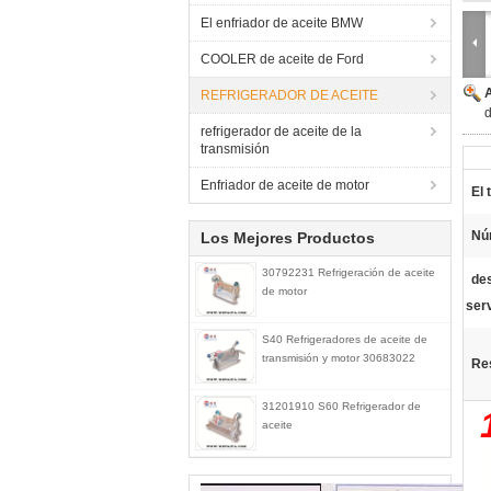
El enfriador de aceite BMW
COOLER de aceite de Ford
REFRIGERADOR DE ACEITE
d
refrigerador de aceite de la
transmisión
Enfriador de aceite de motor
El 
Nú
Los Mejores Productos
30792231 Refrigeración de aceite
de
de motor
serv
S40 Refrigeradores de aceite de
transmisión y motor 30683022
Res
31201910 S60 Refrigerador de
aceite