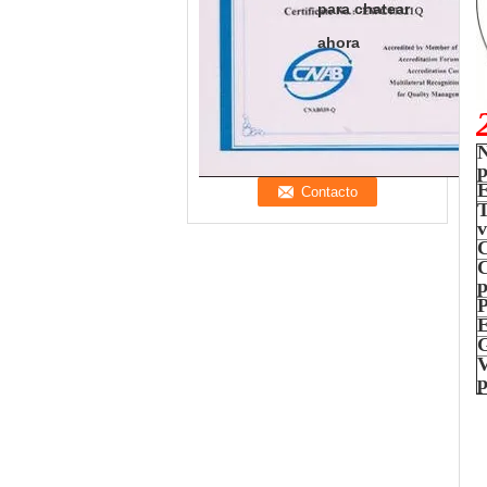
para chatear
ahora
p
E
T
v
C
C
p
P
E
G
V
p