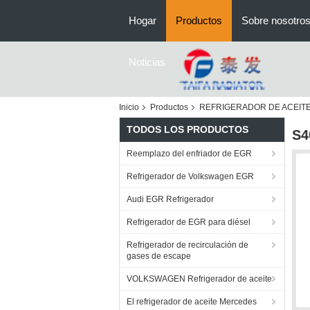
Hogar
Productos
Sobre nosotro
Noticias
Inicio
Productos
REFRIGERADOR DE ACEIT
TODOS LOS PRODUCTOS
S4
Reemplazo del enfriador de EGR
Refrigerador de Volkswagen EGR
Audi EGR Refrigerador
Refrigerador de EGR para diésel
Refrigerador de recirculación de
gases de escape
VOLKSWAGEN Refrigerador de aceite
El refrigerador de aceite Mercedes