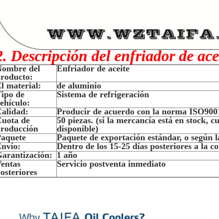
2. Descripción del enfriador de ace
Nombre del
Enfriador de aceite
roducto:
l material:
de aluminio
ipo de
Sistema de refrigeración
ehículo:
alidad:
Producir de acuerdo con la norma ISO90
uota de
50 piezas. (si la mercancía está en stock, c
roducción
disponible)
aquete
Paquete de exportación estándar, o según la 
nvío:
Dentro de los 15-25 días posteriores a la c
arantización:
1 año
entas
Servicio postventa inmediato
osteriores