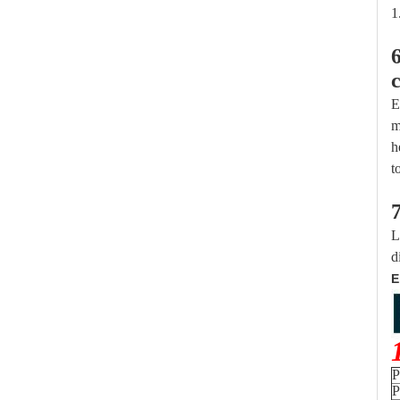
1
E
m
h
t
L
d
E
P
P