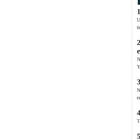
U
t
e
N
Y
N
e
T