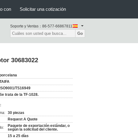
to con
Solicitar una cotización
Soporte y Ventas：
86-577-66867811
Go
otor 30683022
porcelana
TAIFA
ISO9001/TS16949
Se trata de la TF-1028.
:
ma:
30 piezas
Request A Quote
Paquete de exportación estándar, o
do:
según la solicitud del cliente.
15 a 25 días