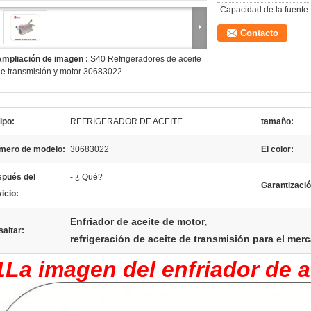
Capacidad de la fuente:
Contacto
Ampliación de imagen :
S40 Refrigeradores de aceite
e transmisión y motor 30683022
tipo:
REFRIGERADOR DE ACEITE
tamaño:
mero de modelo:
30683022
El color:
spués del
- ¿ Qué?
Garantizació
icio:
Enfriador de aceite de motor
,
altar:
refrigeración de aceite de transmisión para el me
1La imagen del enfriador de a