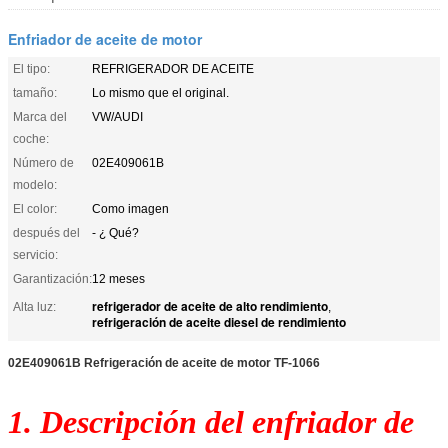
Enfriador de aceite de motor
El tipo:
REFRIGERADOR DE ACEITE
tamaño:
Lo mismo que el original.
Marca del
VW/AUDI
coche:
Número de
02E409061B
modelo:
El color:
Como imagen
después del
- ¿ Qué?
servicio:
Garantización:
12 meses
refrigerador de aceite de alto rendimiento
Alta luz:
,
refrigeración de aceite diesel de rendimiento
02E409061B Refrigeración de aceite de motor TF-1066
1. Descripción del enfriador de