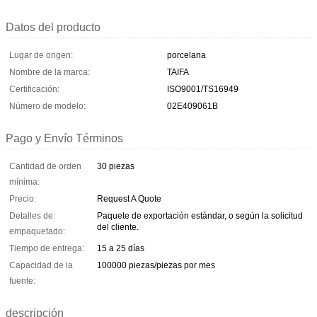
Datos del producto
Lugar de origen:
porcelana
Nombre de la marca:
TAIFA
Certificación:
ISO9001/TS16949
Número de modelo:
02E409061B
Pago y Envío Términos
Cantidad de orden
30 piezas
mínima:
Precio:
Request A Quote
Detalles de
Paquete de exportación estándar, o según la solicitud
del cliente.
empaquetado:
Tiempo de entrega:
15 a 25 días
Capacidad de la
100000 piezas/piezas por mes
fuente:
descripción