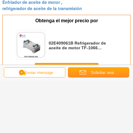
Enfriador de aceite de motor
,
refrigerador de aceite de la transmisión
Obtenga el mejor precio por
02E409061B Refrigerador de
aceite de motor TF-1066
Ensamblaje del sistema de
refrigeración para automóviles
Continuar
Enviar mensaje
Solicitar una
Enfriador de aceite de motor
cotización
Más
SKODA
Parts del motor de
03C117021E
Alta eficiencia del
Alta fiab
azo de
automóviles
Refrigerador de
refrigerador de
Alti
dor de
Refrigerador de
aceite para
aceite de motor
Refrigera
ite
aceite de
automóviles para
de Volkswagen
aceite 2