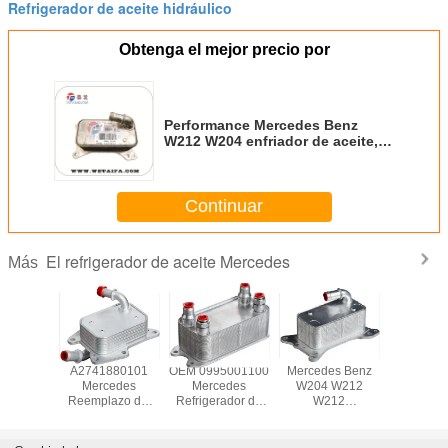
Refrigerador de aceite hidráulico
Obtenga el mejor precio por
Performance Mercedes Benz
W212 W204 enfriador de aceite,
Auto Trans enfriador de aceite
A6511800665
Continuar
El refrigerador de aceite Mercedes
Más
erador de
A2741880101
OEM 0995001100
Mercedes Benz
A27118
te de
Mercedes
Mercedes
W204 W212
Refrigera
edes
Reemplazo del
Refrigerador de
W212
aceite Me
dero
enfriador de
aceite W204
Refrigerador de
W212 2
80401
aceite W204
W212 SLK250
aceite,
W212 SLK250
SLK350 E250
A6511800665