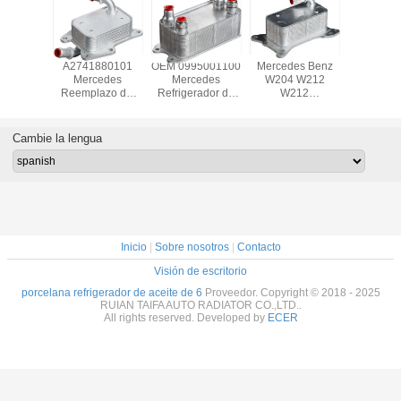
A2711880301
2721880001
El refrigerador de
A27418
Refrigerador de
Reemplazo del
aceite de
Merce
aceite Mercedes
enfriador del
Mercedes
Reempla
W212 200CGI
aceite del motor
duradero
enfriad
Mercedes
1121880401
aceite
W212 S
Cambie la lengua
SLK350
C25
Inicio
|
Sobre nosotros
|
Contacto
Visión de escritorio
porcelana refrigerador de aceite de 6
Proveedor. Copyright © 2018 - 2025
RUIAN TAIFA AUTO RADIATOR CO.,LTD..
All rights reserved. Developed by
ECER