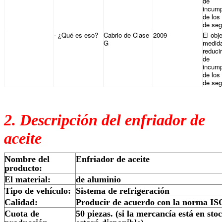
de
incump
de los
de seg
- ¿Qué es eso?
Cabrio de Clase
2009
El obje
G
medid
reducir
de
incump
de los
de seg
2. Descripción del enfriador de
aceite
Nombre del
Enfriador de aceite
producto:
El material:
de aluminio
Tipo de vehículo:
Sistema de refrigeración
Calidad:
Producir de acuerdo con la norma I
Cuota de
50 piezas. (si la mercancía está en sto