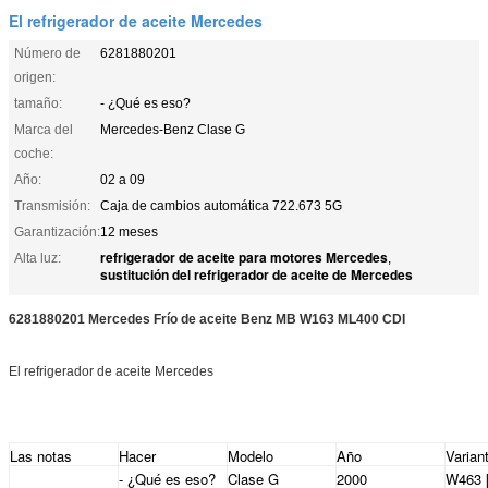
El refrigerador de aceite Mercedes
Número de
6281880201
origen:
tamaño:
- ¿Qué es eso?
Marca del
Mercedes-Benz Clase G
coche:
Año:
02 a 09
Transmisión:
Caja de cambios automática 722.673 5G
Garantización:
12 meses
refrigerador de aceite para motores Mercedes
Alta luz:
,
sustitución del refrigerador de aceite de Mercedes
6281880201 Mercedes Frío de aceite Benz MB W163 ML400 CDI
El refrigerador de aceite Mercedes
Las notas
Hacer
Modelo
Año
Varian
- ¿Qué es eso?
Clase G
2000
W463 