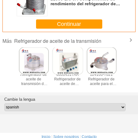
rendimiento del refrigerador de
aceite de Nissan TS16949
Aprobado
Continuar
Refrigerador de aceite de la transmisión
Más
ota
Refrigerador de
68004317AA
124100-7821
965479
azo de
aceite de
Refrigerador de
Refrigerador de
Citro
dor de
transmisión de
aceite de
aceite para el
Reempla
 15710-
alto rendimiento
transmisión, 03-
mercado de
enfriad
050
2008-2014
09 DODGE RAM
repuestos para
acei
Mitsubishi Lancer
Refrigerador de
Honda Civc
Cambie la lengua
Accesorios
aceite ISO9001
Coupe Sedan
2920A017
Aprobado
NGV 1.8L
Inicio
|
Sobre nosotros
|
Contacto