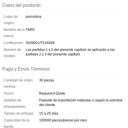
Datos del producto
Lugar de
porcelana
origen:
Nombre de la
TAIFA
marca:
Certificación:
ISO9001/TS16949
Número de
Las partidas 1 y 2 del presente capítulo se aplicarán a las
partidas 2 y 3 del presente capítulo.
modelo:
Pago y Envío Términos
Cantidad de orden
30 piezas
mínima:
Precio:
Request A Quote
Detalles de
Paquete de exportación estándar, o según la solicitud
del cliente.
empaquetado:
Tiempo de entrega:
15 a 25 días
Capacidad de la
100000 piezas/piezas por mes
fuente: