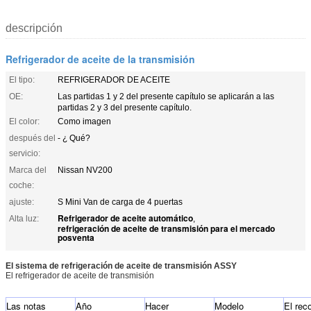
descripción
Refrigerador de aceite de la transmisión
El tipo:
REFRIGERADOR DE ACEITE
OE:
Las partidas 1 y 2 del presente capítulo se aplicarán a las
partidas 2 y 3 del presente capítulo.
El color:
Como imagen
después del
- ¿ Qué?
servicio:
Marca del
Nissan NV200
coche:
ajuste:
S Mini Van de carga de 4 puertas
Refrigerador de aceite automático
Alta luz:
,
refrigeración de aceite de transmisión para el mercado
posventa
El sistema de refrigeración de aceite de transmisión ASSY
El refrigerador de aceite de transmisión
Las notas
Año
Hacer
Modelo
El rec