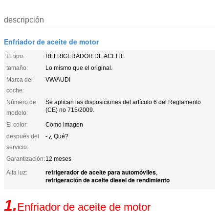
descripción
Enfriador de aceite de motor
El tipo:
REFRIGERADOR DE ACEITE
tamaño:
Lo mismo que el original.
Marca del
VW/AUDI
coche:
Número de
Se aplican las disposiciones del artículo 6 del Reglamento
(CE) no 715/2009.
modelo:
El color:
Como imagen
después del
- ¿ Qué?
servicio:
Garantización:
12 meses
refrigerador de aceite para automóviles
Alta luz:
,
refrigeración de aceite diesel de rendimiento
1.
Enfriador de aceite de motor