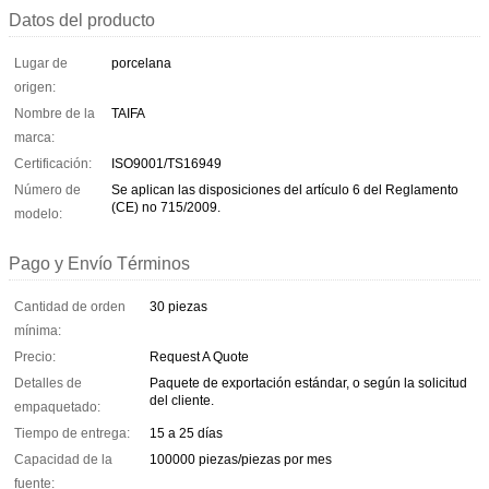
Datos del producto
Lugar de
porcelana
origen:
Nombre de la
TAIFA
marca:
Certificación:
ISO9001/TS16949
Número de
Se aplican las disposiciones del artículo 6 del Reglamento
(CE) no 715/2009.
modelo:
Pago y Envío Términos
Cantidad de orden
30 piezas
mínima:
Precio:
Request A Quote
Detalles de
Paquete de exportación estándar, o según la solicitud
del cliente.
empaquetado:
Tiempo de entrega:
15 a 25 días
Capacidad de la
100000 piezas/piezas por mes
fuente: