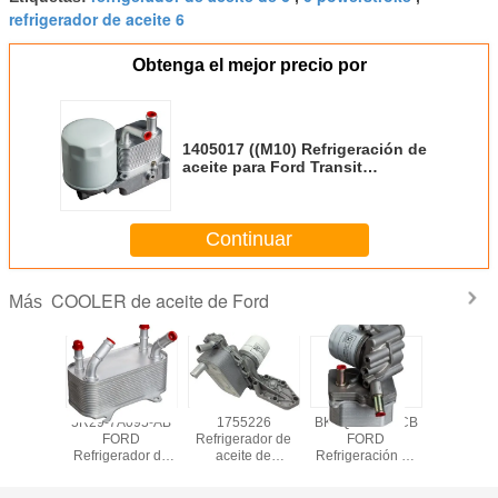
refrigerador de aceite 6
Obtenga el mejor precio por
1405017 ((M10) Refrigeración de
aceite para Ford Transit
CONNECT 02-05
Continuar
COOLER de aceite de Ford
Más
K830-BA
5R29-7A095-AB
1755226
BK2Q-6B624-CB
CV6Z7A
oler de
FORD
Refrigerador de
FORD
Frigoríf
e fábrica
Refrigerador de
aceite de
Refrigeración de
aceite 
aceite Territorio
mercado, MK6 2.4
aceite para Ford
motores
Refrigerador de
RWD
TRANSIT MK7