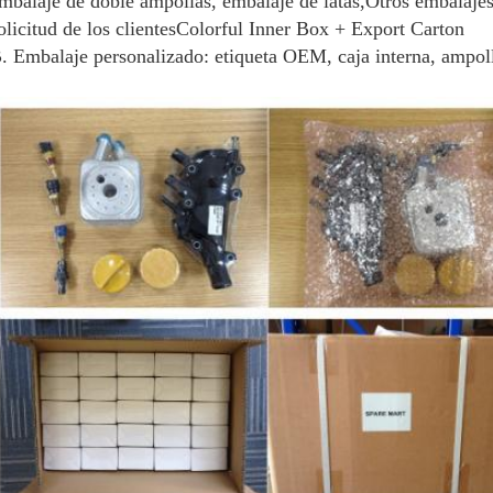
mbalaje de doble ampollas, embalaje de latas,Otros embalajes
olicitud de los clientesColorful Inner Box + Export Carton
. Embalaje personalizado: etiqueta OEM, caja interna, ampoll