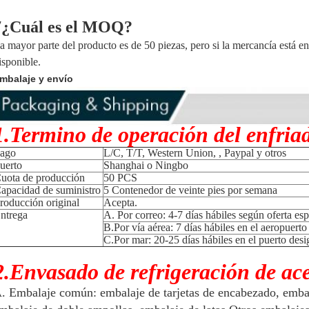
7¿Cuál es el MOQ?
a mayor parte del producto es de 50 piezas, pero si la mercancía está en
isponible.
mbalaje y envío
1.Termino de operación del enfriad
ago
L/C, T/T, Western Union, , Paypal y otros
uerto
Shanghai o Ningbo
uota de producción
50 PCS
apacidad de suministro
5 Contenedor de veinte pies por semana
roducción original
Acepta.
ntrega
A. Por correo: 4-7 días hábiles según oferta esp
B.Por vía aérea: 7 días hábiles en el aeropuert
C.Por mar: 20-25 días hábiles en el puerto des
2.Envasado de refrigeración de ace
. Embalaje común: embalaje de tarjetas de encabezado, embal