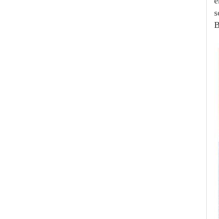
e
s
B