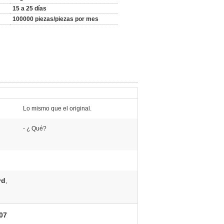
15 a 25 días
100000 piezas/piezas por mes
Lo mismo que el original.
- ¿ Qué?
rd
,
07