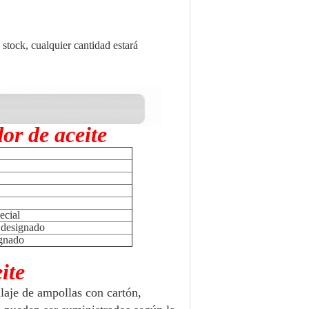
 stock, cualquier cantidad estará
or de aceite
ecial
o designado
ignado
ite
aje de ampollas con cartón,