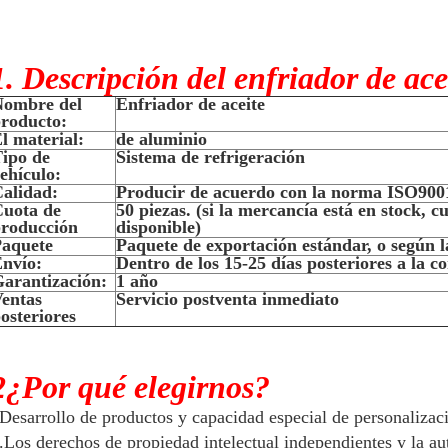
1. Descripción del enfriador de ace
Nombre del
Enfriador de aceite
roducto:
l material:
de aluminio
ipo de
Sistema de refrigeración
ehículo:
alidad:
Producir de acuerdo con la norma ISO90
uota de
50 piezas. (si la mercancía está en stock, c
roducción
disponible)
aquete
Paquete de exportación estándar, o según la 
nvío:
Dentro de los 15-25 días posteriores a la c
arantización:
1 año
entas
Servicio postventa inmediato
osteriores
2¿Por qué elegirnos?
Desarrollo de productos y capacidad especial de personalizaci
.Los derechos de propiedad intelectual independientes y la au