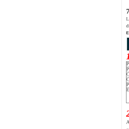
L
d
E
P
P
C
C
P
E
A