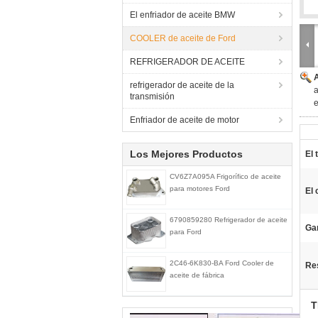
El enfriador de aceite BMW
COOLER de aceite de Ford
REFRIGERADOR DE ACEITE
refrigerador de aceite de la
a
transmisión
e
Enfriador de aceite de motor
Los Mejores Productos
El 
CV6Z7A095A Frigorífico de aceite
para motores Ford
El 
6790859280 Refrigerador de aceite
Gar
para Ford
2C46-6K830-BA Ford Cooler de
Res
aceite de fábrica
T