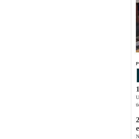
P
U
t
e
N