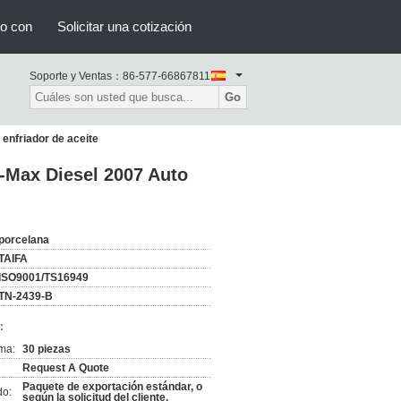
to con
Solicitar una cotización
Soporte y Ventas：
86-577-66867811
Go
enfriador de aceite
C-Max Diesel 2007 Auto
porcelana
TAIFA
ISO9001/TS16949
TN-2439-B
:
ma:
30 piezas
Request A Quote
Paquete de exportación estándar, o
do:
según la solicitud del cliente.