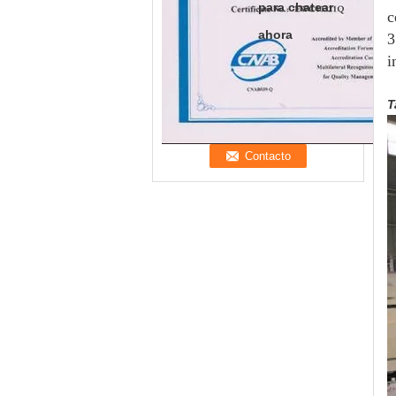
para chatear
c
ahora
3
i
T