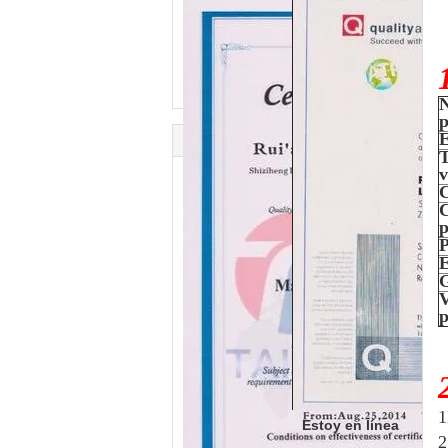
p
E
T
v
C
C
p
P
E
G
V
p
1
Estoy en línea
2